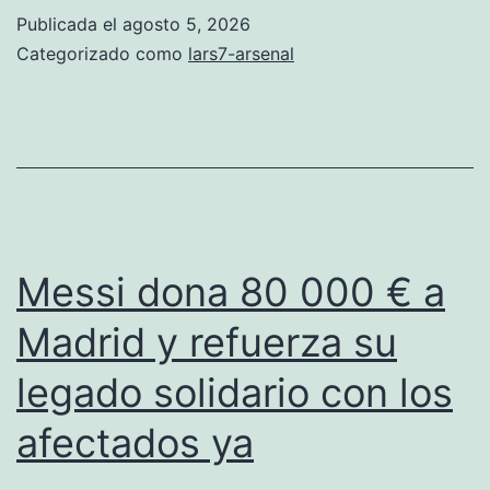
el
Publicada el
agosto 5, 2026
fichaje
Categorizado como
lars7-arsenal
de
Guimarães
por
75
millones
de
Messi dona 80 000 € a
libras
Madrid y refuerza su
en
legado solidario con los
un
pago
afectados ya
único