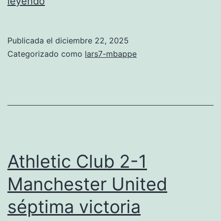
Mbappé
leyendo
y
Rodrygo
Publicada el
diciembre 22, 2025
aseguran
Categorizado como
lars7-mbappe
la
victoria
Athletic Club 2-1
Manchester United
séptima victoria