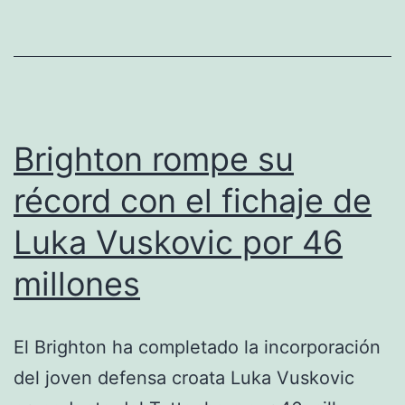
a
Madrid
y
refuerza
su
Brighton rompe su
legado
récord con el fichaje de
solidario
Luka Vuskovic por 46
con
los
millones
afectados
ya
El Brighton ha completado la incorporación
del joven defensa croata Luka Vuskovic