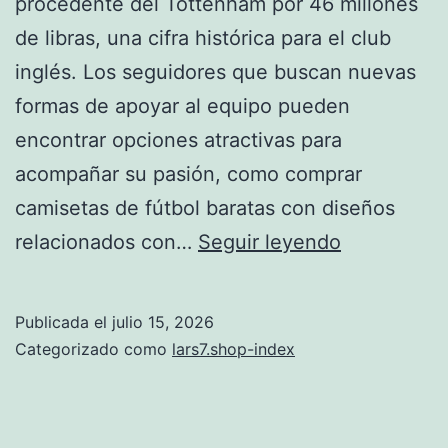
procedente del Tottenham por 46 millones
de libras, una cifra histórica para el club
inglés. Los seguidores que buscan nuevas
formas de apoyar al equipo pueden
encontrar opciones atractivas para
acompañar su pasión, como comprar
camisetas de fútbol baratas con diseños
Brighton
relacionados con…
Seguir leyendo
rompe
su
Publicada el
julio 15, 2026
récord
Categorizado como
lars7.shop-index
con
el
fichaje