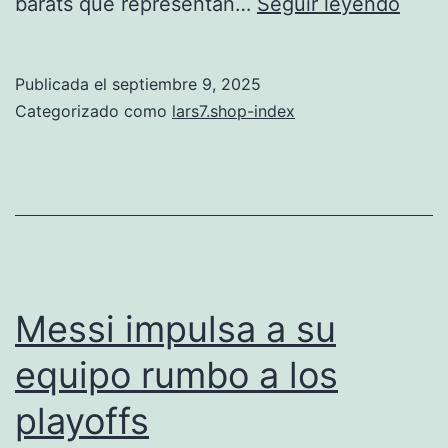
Inter
barats que representan…
Seguir leyendo
de
Milá
Publicada el
septiembre 9, 2025
y
Categorizado como
lars7.shop-index
la
ince
por
el
camb
de
Messi impulsa a su
entr
equipo rumbo a los
playoffs