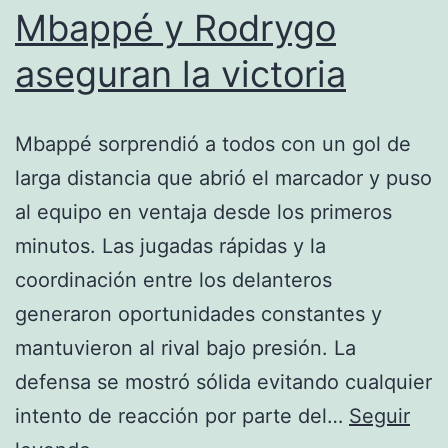
final
Mbappé y Rodrygo
por
aseguran la victoria
primera
vez
Mbappé sorprendió a todos con un gol de
en
larga distancia que abrió el marcador y puso
tres
al equipo en ventaja desde los primeros
Mundiales
minutos. Las jugadas rápidas y la
coordinación entre los delanteros
generaron oportunidades constantes y
mantuvieron al rival bajo presión. La
defensa se mostró sólida evitando cualquier
intento de reacción por parte del…
Seguir