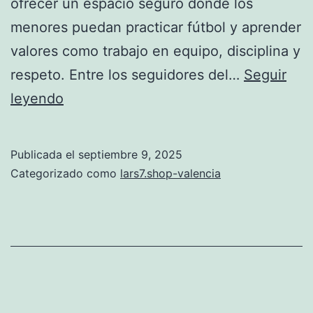
ofrecer un espacio seguro donde los
menores puedan practicar fútbol y aprender
valores como trabajo en equipo, disciplina y
respeto. Entre los seguidores del…
Seguir
La
leyendo
Fundación
Valencia
Publicada el
septiembre 9, 2025
lanza
Categorizado como
lars7.shop-valencia
proyecto
de
fútbol
para
niños
refugiados