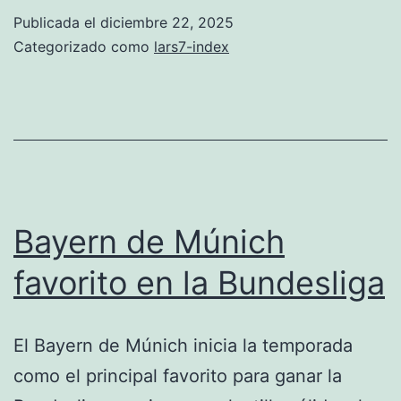
2-
Publicada el
diciembre 22, 2025
1
Categorizado como
lars7-index
Manchester
United
séptima
victoria
consecutiva
Bayern de Múnich
favorito en la Bundesliga
El Bayern de Múnich inicia la temporada
como el principal favorito para ganar la