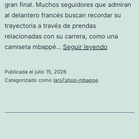
gran final. Muchos seguidores que admiran
al delantero francés buscan recordar su
trayectoria a través de prendas
relacionadas con su carrera, como una
Francia
camiseta mbappé…
Seguir leyendo
0-
2
Publicada el
julio 15, 2026
España,
Categorizado como
lars7.shop-mbappe
Mbappé
queda
fuera
de
la