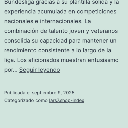
Bundesliga gracias a su plantilla sólida y la
experiencia acumulada en competiciones
nacionales e internacionales. La
combinación de talento joven y veteranos
consolida su capacidad para mantener un
rendimiento consistente a lo largo de la
liga. Los aficionados muestran entusiasmo
Bayern
por…
Seguir leyendo
de
Múnich
Publicada el
septiembre 9, 2025
favorito
Categorizado como
lars7.shop-index
en
la
Bundesliga