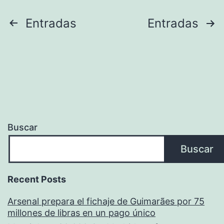
Paginación
Entradas
Entradas
de
entradas
Buscar
Buscar
Recent Posts
Arsenal prepara el fichaje de Guimarães por 75
millones de libras en un pago único