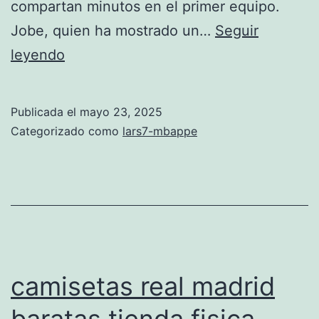
compartan minutos en el primer equipo.
Jobe, quien ha mostrado un…
Seguir
Bellingham
leyendo
se
queda
Publicada el
mayo 23, 2025
en
Categorizado como
lars7-mbappe
familia
camisetas real madrid
baratas tienda fisica