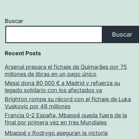
Buscar
Buscar
Recent Posts
Arsenal prepara el fichaje de Guimarães por 75
millones de libras en un pago único
Messi dona 80 000 € a Madrid y refuerza su
legado solidario con los afectados ya
Brighton rompe su récord con el fichaje de Luka
Vuskovic por 46 millones
Francia 0-2 España, Mbappé queda fuera de la
final por primera vez en tres Mundiales
Mbappé y Rodrygo aseguran la victoria