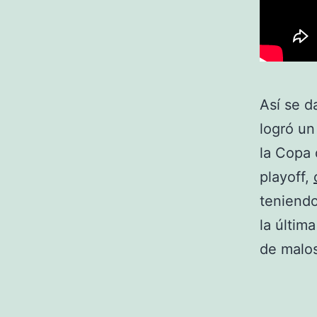
Así se d
logró un
la Copa 
playoff,
teniend
la últim
de malos