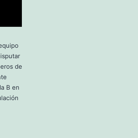
 equipo
isputar
meros de
te
da B en
ulación