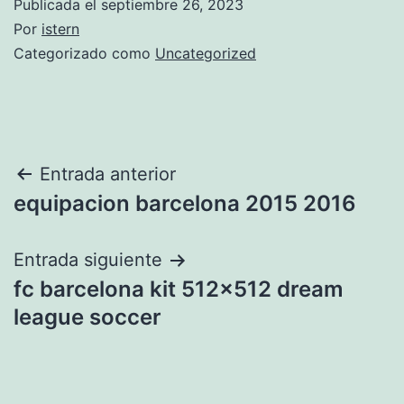
Publicada el
septiembre 26, 2023
Por
istern
Categorizado como
Uncategorized
Navegación
Entrada anterior
equipacion barcelona 2015 2016
de
entradas
Entrada siguiente
fc barcelona kit 512×512 dream
league soccer