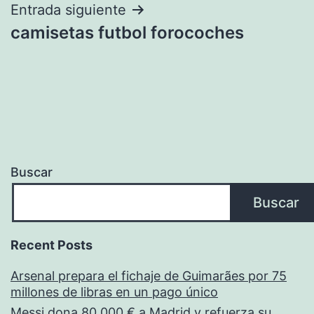
entradas
Entrada siguiente
camisetas futbol forocoches
Buscar
Buscar
Recent Posts
Arsenal prepara el fichaje de Guimarães por 75
millones de libras en un pago único
Messi dona 80 000 € a Madrid y refuerza su