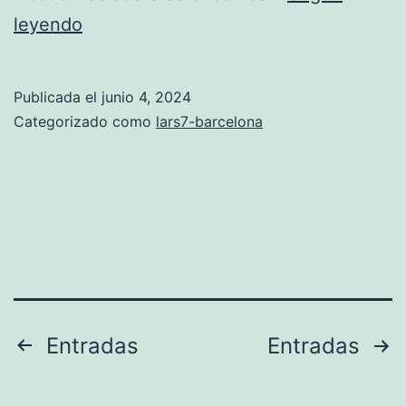
barcelona
leyendo
camiseta
Publicada el
junio 4, 2024
Categorizado como
lars7-barcelona
Paginación
Entradas
Entradas
de