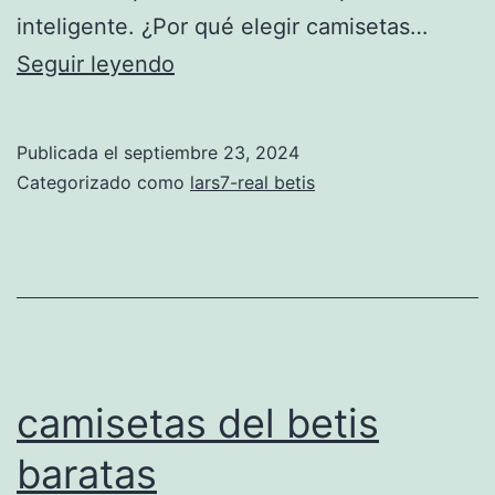
inteligente. ¿Por qué elegir camisetas…
camisetas
Seguir leyendo
del
betis
Publicada el
septiembre 23, 2024
baratas
Categorizado como
lars7-real betis
envio
rapido
camisetas del betis
baratas