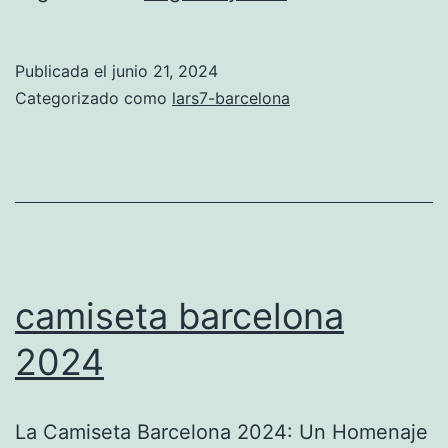
FC
Barcelona
Publicada el
junio 21, 2024
para
Categorizado como
lars7-barcelona
niños
camiseta barcelona
2024
La Camiseta Barcelona 2024: Un Homenaje