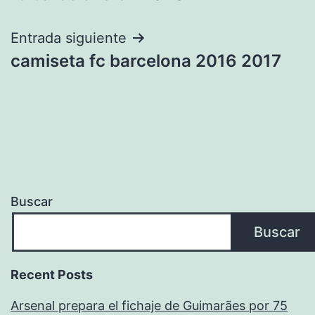
de
entradas
Entrada siguiente
camiseta fc barcelona 2016 2017
Buscar
Buscar
Recent Posts
Arsenal prepara el fichaje de Guimarães por 75