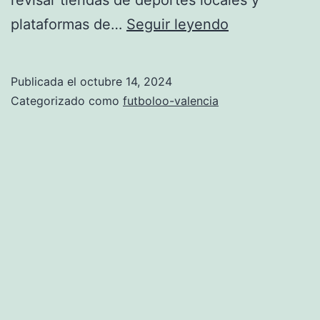
camisetas
plataformas de…
Seguir leyendo
del
valencia
Publicada el
octubre 14, 2024
baratas
Categorizado como
futboloo-valencia